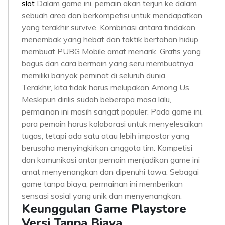
slot
Dalam game ini, pemain akan terjun ke dalam
sebuah area dan berkompetisi untuk mendapatkan
yang terakhir survive. Kombinasi antara tindakan
menembak yang hebat dan taktik bertahan hidup
membuat PUBG Mobile amat menarik. Grafis yang
bagus dan cara bermain yang seru membuatnya
memiliki banyak peminat di seluruh dunia.
Terakhir, kita tidak harus melupakan Among Us.
Meskipun dirilis sudah beberapa masa lalu,
permainan ini masih sangat populer. Pada game ini,
para pemain harus kolaborasi untuk menyelesaikan
tugas, tetapi ada satu atau lebih impostor yang
berusaha menyingkirkan anggota tim. Kompetisi
dan komunikasi antar pemain menjadikan game ini
amat menyenangkan dan dipenuhi tawa. Sebagai
game tanpa biaya, permainan ini memberikan
sensasi sosial yang unik dan menyenangkan.
Keunggulan Game Playstore
Versi Tanpa Biaya