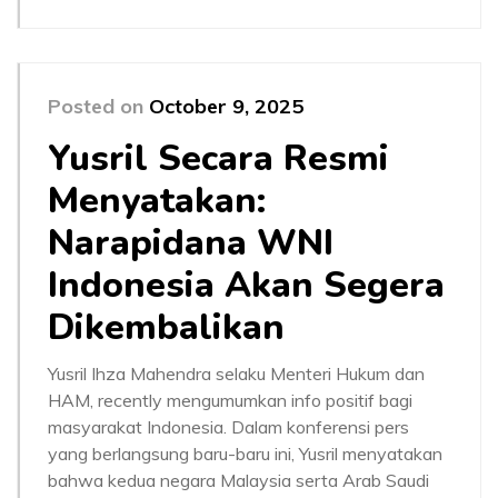
Posted on
October 9, 2025
Yusril Secara Resmi
Menyatakan:
Narapidana WNI
Indonesia Akan Segera
Dikembalikan
Yusril Ihza Mahendra selaku Menteri Hukum dan
HAM, recently mengumumkan info positif bagi
masyarakat Indonesia. Dalam konferensi pers
yang berlangsung baru-baru ini, Yusril menyatakan
bahwa kedua negara Malaysia serta Arab Saudi