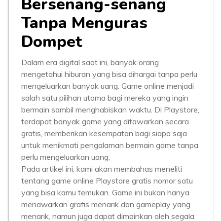
Bersenang-senang
Tanpa Menguras
Dompet
Dalam era digital saat ini, banyak orang
mengetahui hiburan yang bisa dihargai tanpa perlu
mengeluarkan banyak uang. Game online menjadi
salah satu pilihan utama bagi mereka yang ingin
bermain sambil menghabiskan waktu. Di Playstore,
terdapat banyak game yang ditawarkan secara
gratis, memberikan kesempatan bagi siapa saja
untuk menikmati pengalaman bermain game tanpa
perlu mengeluarkan uang.
Pada artikel ini, kami akan membahas meneliti
tentang game online Playstore gratis nomor satu
yang bisa kamu temukan. Game ini bukan hanya
menawarkan grafis menarik dan gameplay yang
menarik, namun juga dapat dimainkan oleh segala