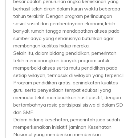
besar adalah penurunan angka kemiskinan yang
berhasil telah diraih dalam kurun waktu beberapa
tahun terakhir. Dengan program perlindungan
sosial sosial dan pemberdayaan ekonomi, lebih
banyak rumah tangga mendapatkan akses pada
sumber daya yang seharusnya butuhkan agar
membangun kualitas hidup mereka.
Selain itu, dalam bidang pendidikan, pemerintah
telah mencanangkan banyak program untuk
memperbaiki akses serta mutu pendidikan pada
setiap wilayah, termasuk di wilayah yang terpencil.
Program pendidikan gratis, peningkatan kualitas
guru, serta penyediaan tempat edukasi yang
memadai telah membuahkan hasil positif, dengan
bertambahnya rasio partisipasi siswa di dalam SD
dan SMP.
Dalam bidang kesehatan, pemerintah juga sudah
memperkenalkan inisiatif Jaminan Kesehatan
Nasional yang memberikan memberikan