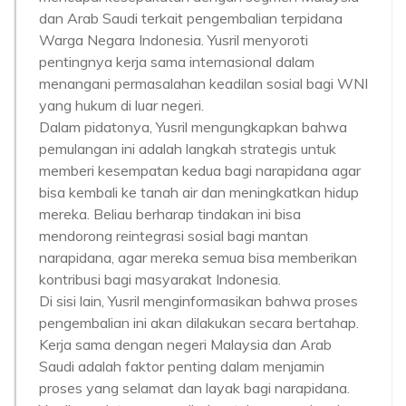
dan Arab Saudi terkait pengembalian terpidana
Warga Negara Indonesia. Yusril menyoroti
pentingnya kerja sama internasional dalam
menangani permasalahan keadilan sosial bagi WNI
yang hukum di luar negeri.
Dalam pidatonya, Yusril mengungkapkan bahwa
pemulangan ini adalah langkah strategis untuk
memberi kesempatan kedua bagi narapidana agar
bisa kembali ke tanah air dan meningkatkan hidup
mereka. Beliau berharap tindakan ini bisa
mendorong reintegrasi sosial bagi mantan
narapidana, agar mereka semua bisa memberikan
kontribusi bagi masyarakat Indonesia.
Di sisi lain, Yusril menginformasikan bahwa proses
pengembalian ini akan dilakukan secara bertahap.
Kerja sama dengan negeri Malaysia dan Arab
Saudi adalah faktor penting dalam menjamin
proses yang selamat dan layak bagi narapidana.