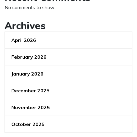
No comments to show.
Archives
April 2026
February 2026
January 2026
December 2025
November 2025
October 2025