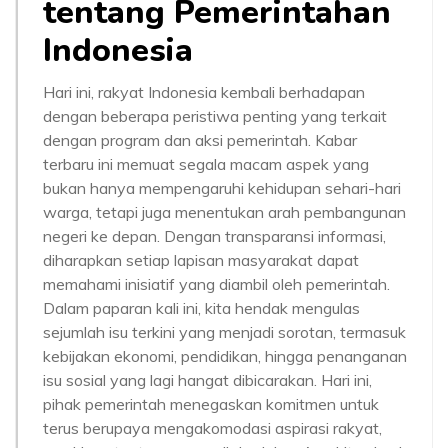
tentang Pemerintahan
Indonesia
Hari ini, rakyat Indonesia kembali berhadapan
dengan beberapa peristiwa penting yang terkait
dengan program dan aksi pemerintah. Kabar
terbaru ini memuat segala macam aspek yang
bukan hanya mempengaruhi kehidupan sehari-hari
warga, tetapi juga menentukan arah pembangunan
negeri ke depan. Dengan transparansi informasi,
diharapkan setiap lapisan masyarakat dapat
memahami inisiatif yang diambil oleh pemerintah.
Dalam paparan kali ini, kita hendak mengulas
sejumlah isu terkini yang menjadi sorotan, termasuk
kebijakan ekonomi, pendidikan, hingga penanganan
isu sosial yang lagi hangat dibicarakan. Hari ini,
pihak pemerintah menegaskan komitmen untuk
terus berupaya mengakomodasi aspirasi rakyat,