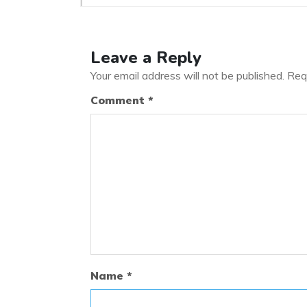
Leave a Reply
Your email address will not be published.
Req
Comment
*
Name
*