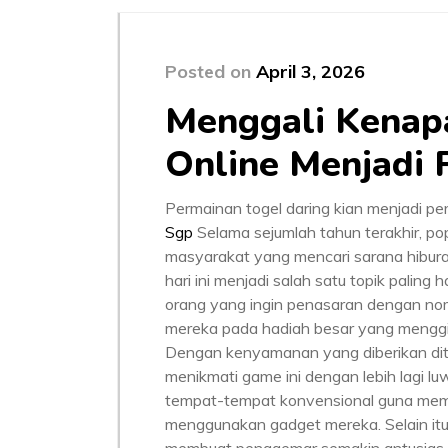
Posted on
April 3, 2026
Menggali Kenap
Online Menjadi 
Permainan togel daring kian menjadi per
Sgp
Selama sejumlah tahun terakhir, pop
masyarakat yang mencari sarana hibur
hari ini menjadi salah satu topik paling
orang yang ingin penasaran dengan 
mereka pada hadiah besar yang menggi
Dengan kenyamanan yang diberikan dita
menikmati game ini dengan lebih lagi l
tempat-tempat konvensional guna membe
menggunakan gadget mereka. Selain it