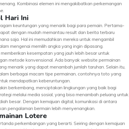
enang. Kombinasi elemen ini mengakibatkan perkemangan
e.
 Hari Ini
eragam keuntungan yang menarik bagi para pemain. Pertama-
 dapat dengan mudah memantau result dan berita terbaru
mana saja. Hal ini memudahkan mereka untuk mengambil
dalam mengenai memilih angka yang ingin dipasang.
et memberikan kesempatan yang jauh lebih besar untuk
an metode konvensional. Ada banyak website permainan
ng menarik yang dapat menambah jumlah taruhan. Selain itu,
 dalam berbagai macam tipe permainan, contohnya toto yang
untuk mendapatkan keberuntungan.
makin berkembang, menciptakan lingkungan yang baik bagi
trategi melalui media sosial, yang bisa menambah peluang untuk
h besar. Dengan kemajuan digital, komunikasi di antara
an pengalaman bermain lebih menyenangkan.
rmainan Lotere
rtanda perkembangan yang berarti. Seiring dengan kemajuan