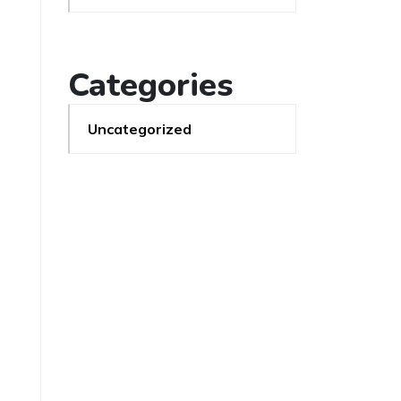
Categories
Uncategorized