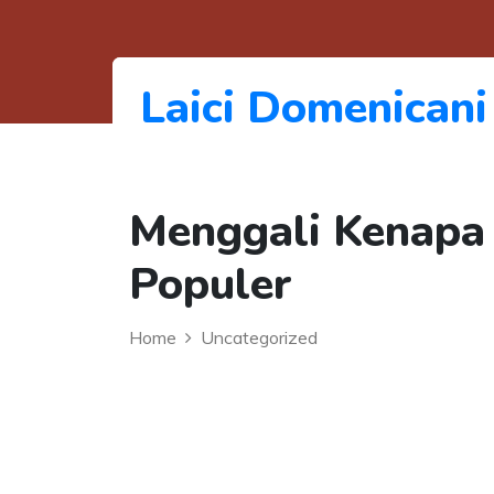
Laici Domenicani
Menggali Kenapa 
Populer
Home
Uncategorized