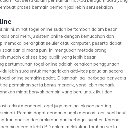
alam ikut serta dalam permainan ini. Ada beragam data yang
membuat proses bermain bermain jadi lebih seru sekalian
line
ir ini, minat togel online sudah bertambah dalam besar.
 tradisional menuju sistem online dengan kemudahan dan
 memakai perangkat seluler atau komputer, peserta dapat
 saat dan di mana pun. Ini mengubah metode orang
bih mudah diakses bagi publik yang lebih besar.
ng pertumbuhan togel online adalah kenaikan penggunaan
idu lebih suka untuk mengerjakan aktivitas perjudian secara
m togel online semakin padat. Ditambah lagi, berbagai penyedia
tipe permainan serta bonus menarik, yang lebih menarik
tangkan minat banyak pemain yang baru untuk ikut dan
 terkini mengenai togel juga menjadi alasan penting
diminati. Pemain dapat dengan mudah mencari tahu soal hasil
patkan analisa dan prakiraan dari berbagai sumber. Karena
 pemain merasa lebih PD dalam melakukan taruhan serta