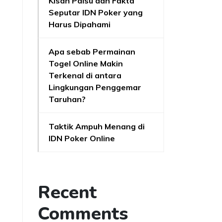
Kisah Palsu dan Fakta
Seputar IDN Poker yang
Harus Dipahami
Apa sebab Permainan
Togel Online Makin
Terkenal di antara
Lingkungan Penggemar
Taruhan?
Taktik Ampuh Menang di
IDN Poker Online
Recent
Comments