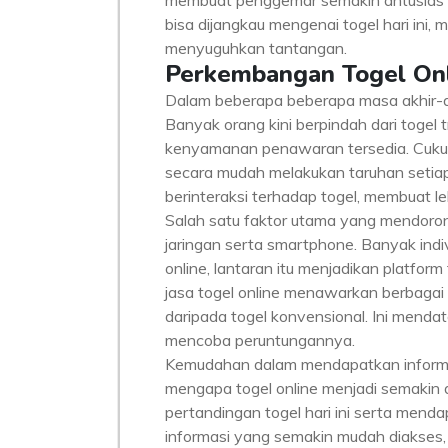
membuat penggemar semakin antusias d
bisa dijangkau mengenai togel hari ini, 
menyuguhkan tantangan.
Perkembangan Togel On
Dalam beberapa beberapa masa akhir-akh
Banyak orang kini berpindah dari togel
kenyamanan penawaran tersedia. Cukup
secara mudah melakukan taruhan setiap
berinteraksi terhadap togel, membuat le
Salah satu faktor utama yang mendoro
jaringan serta smartphone. Banyak indiv
online, lantaran itu menjadikan platfor
jasa togel online menawarkan berbagai 
daripada togel konvensional. Ini menda
mencoba peruntungannya.
Kemudahan dalam mendapatkan informasi
mengapa togel online menjadi semakin 
pertandingan togel hari ini serta menda
informasi yang semakin mudah diakses,