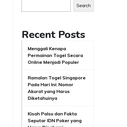
Search
Recent Posts
Menggali Kenapa
Permainan Togel Secara
Online Menjadi Populer
Ramalan Togel Singapore
Pada Hari Ini: Nomor
Akurat yang Harus
Diketahuinya
Kisah Palsu dan Fakta
Seputar IDN Poker yang