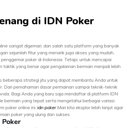
enang di IDN Poker
online sangat digemari, dan salah satu platform yang banyak
gan sejumlah fitur yang menarik juga akses yang mudah,
a penggemar poker di Indonesia. Tetapi, untuk mencapai
 taktik yang benar agar pengalaman bermain menjadi lebih
has beberapa strategi jitu yang dapat membantu Anda untuk
. Dari pemahaman dasar permainan sampai teknik-teknik
nda. Bagi Anda yang baru saja mendaftar di platform IDN
e bermain yang tepat serta mengetahui berbagai variasi
m poker online ini.
idn poker
Mari kita eksplor lebih lanjut agar
main poker yang ulung dan sukses.
 Poker