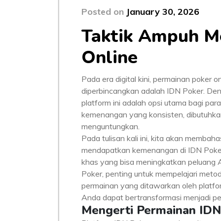
Posted on
January 30, 2026
Taktik Ampuh M
Online
Pada era digital kini, permainan poker 
diperbincangkan adalah IDN Poker. Den
platform ini adalah opsi utama bagi par
kemenangan yang konsisten, dibutuhkan
menguntungkan.
Pada tulisan kali ini, kita akan memba
mendapatkan kemenangan di IDN Poker
khas yang bisa meningkatkan peluang A
Poker, penting untuk mempelajari metod
permainan yang ditawarkan oleh platfor
Anda dapat bertransformasi menjadi pe
Mengerti Permainan IDN