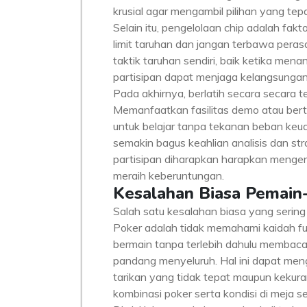
krusial agar mengambil pilihan yang tepa
Selain itu, pengelolaan chip adalah fak
limit taruhan dan jangan terbawa perasa
taktik taruhan sendiri, baik ketika me
partisipan dapat menjaga kelangsungan 
Pada akhirnya, berlatih secara secara 
Memanfaatkan fasilitas demo atau be
untuk belajar tanpa tekanan beban keua
semakin bagus keahlian analisis dan st
partisipan diharapkan harapkan menge
meraih keberuntungan.
Kesalahan Biasa Pemain
Salah satu kesalahan biasa yang sering
Poker adalah tidak memahami kaidah fu
bermain tanpa terlebih dahulu membac
pandang menyeluruh. Hal ini dapat men
tarikan yang tidak tepat maupun kekur
kombinasi poker serta kondisi di meja s