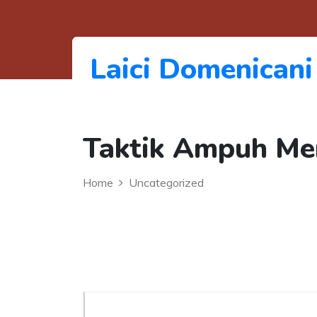
Laici Domenicani
Taktik Ampuh Men
Home
Uncategorized