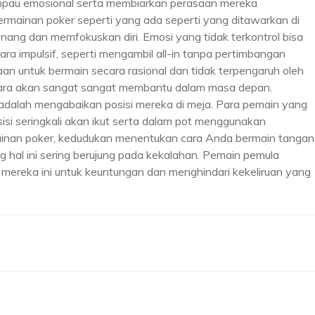
erlampau emosional serta membiarkan perasaan mereka
rmainan poker seperti yang ada seperti yang ditawarkan di
enang dan memfokuskan diri. Emosi yang tidak terkontrol bisa
a impulsif, seperti mengambil all-in tanpa pertimbangan
an untuk bermain secara rasional dan tidak terpengaruh oleh
tara akan sangat sangat membantu dalam masa depan.
di adalah mengabaikan posisi mereka di meja. Para pemain yang
si seringkali akan ikut serta dalam pot menggunakan
mainan poker, kedudukan menentukan cara Anda bermain tangan
 hal ini sering berujung pada kekalahan. Pemain pemula
 mereka ini untuk keuntungan dan menghindari kekeliruan yang