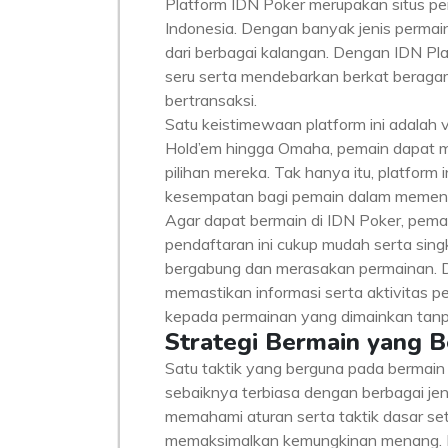
Platform IDN Poker merupakan situs pe
Indonesia. Dengan banyak jenis permain
dari berbagai kalangan. Dengan IDN P
seru serta mendebarkan berkat beraga
bertransaksi.
Satu keistimewaan platform ini adalah 
Hold’em hingga Omaha, pemain dapat 
pilihan mereka. Tak hanya itu, platfor
kesempatan bagi pemain dalam memen
Agar dapat bermain di IDN Poker, pemai
pendaftaran ini cukup mudah serta sin
bergabung dan merasakan permainan. De
memastikan informasi serta aktivitas 
kepada permainan yang dimainkan tanp
Strategi Bermain yang B
Satu taktik yang berguna pada bermain
sebaiknya terbiasa dengan berbagai jen
memahami aturan serta taktik dasar set
memaksimalkan kemungkinan menang. Mel