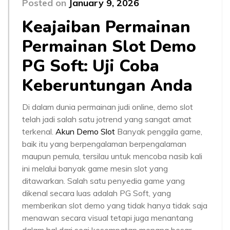
Posted on
January 9, 2026
Keajaiban Permainan
Permainan Slot Demo
PG Soft: Uji Coba
Keberuntungan Anda
Di dalam dunia permainan judi online, demo slot
telah jadi salah satu jotrend yang sangat amat
terkenal.
Akun Demo Slot
Banyak penggila game,
baik itu yang berpengalaman berpengalaman
maupun pemula, tersilau untuk mencoba nasib kali
ini melalui banyak game mesin slot yang
ditawarkan. Salah satu penyedia game yang
dikenal secara luas adalah PG Soft, yang
memberikan slot demo yang tidak hanya tidak saja
menawan secara visual tetapi juga menantang