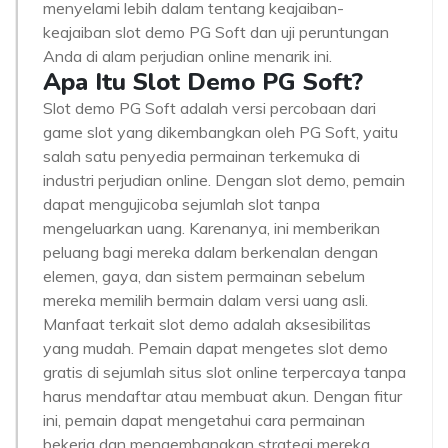
menyelami lebih dalam tentang keajaiban-
keajaiban slot demo PG Soft dan uji peruntungan
Anda di alam perjudian online menarik ini.
Apa Itu Slot Demo PG Soft?
Slot demo PG Soft adalah versi percobaan dari
game slot yang dikembangkan oleh PG Soft, yaitu
salah satu penyedia permainan terkemuka di
industri perjudian online. Dengan slot demo, pemain
dapat mengujicoba sejumlah slot tanpa
mengeluarkan uang. Karenanya, ini memberikan
peluang bagi mereka dalam berkenalan dengan
elemen, gaya, dan sistem permainan sebelum
mereka memilih bermain dalam versi uang asli.
Manfaat terkait slot demo adalah aksesibilitas
yang mudah. Pemain dapat mengetes slot demo
gratis di sejumlah situs slot online terpercaya tanpa
harus mendaftar atau membuat akun. Dengan fitur
ini, pemain dapat mengetahui cara permainan
bekerja dan mengembangkan strategi mereka