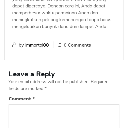
dapat dipercaya. Dengan cara ini, Anda dapat
memperbesar waktu permainan Anda dan
meningkatkan peluang kemenangan tanpa harus
mengeluarkan banyak dana dari dompet Anda.
by
Immortal88
0 Comments
Leave a Reply
Your email address will not be published.
Required
fields are marked
*
Comment
*