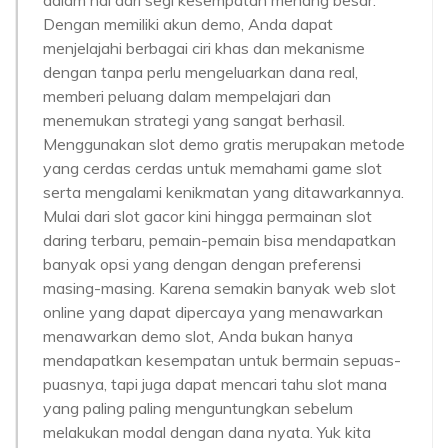
dalam hal dari segi kesempatan menang besar.
Dengan memiliki akun demo, Anda dapat
menjelajahi berbagai ciri khas dan mekanisme
dengan tanpa perlu mengeluarkan dana real,
memberi peluang dalam mempelajari dan
menemukan strategi yang sangat berhasil.
Menggunakan slot demo gratis merupakan metode
yang cerdas cerdas untuk memahami game slot
serta mengalami kenikmatan yang ditawarkannya.
Mulai dari slot gacor kini hingga permainan slot
daring terbaru, pemain-pemain bisa mendapatkan
banyak opsi yang dengan dengan preferensi
masing-masing. Karena semakin banyak web slot
online yang dapat dipercaya yang menawarkan
menawarkan demo slot, Anda bukan hanya
mendapatkan kesempatan untuk bermain sepuas-
puasnya, tapi juga dapat mencari tahu slot mana
yang paling paling menguntungkan sebelum
melakukan modal dengan dana nyata. Yuk kita