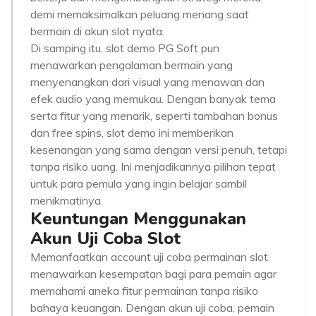
demi memaksimalkan peluang menang saat
bermain di akun slot nyata.
Di samping itu, slot demo PG Soft pun
menawarkan pengalaman bermain yang
menyenangkan dari visual yang menawan dan
efek audio yang memukau. Dengan banyak tema
serta fitur yang menarik, seperti tambahan bonus
dan free spins, slot demo ini memberikan
kesenangan yang sama dengan versi penuh, tetapi
tanpa risiko uang. Ini menjadikannya pilihan tepat
untuk para pemula yang ingin belajar sambil
menikmatinya.
Keuntungan Menggunakan
Akun Uji Coba Slot
Memanfaatkan account uji coba permainan slot
menawarkan kesempatan bagi para pemain agar
memahami aneka fitur permainan tanpa risiko
bahaya keuangan. Dengan akun uji coba, pemain