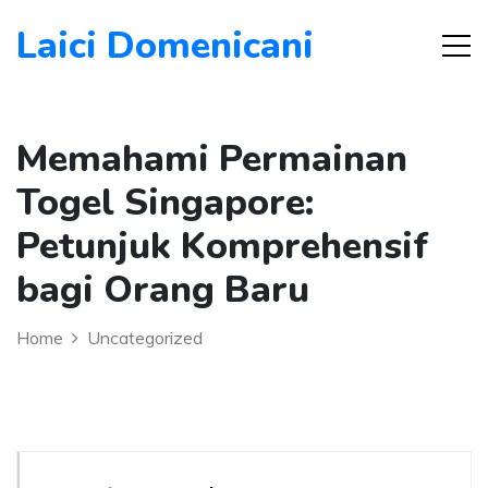
Laici Domenicani
Memahami Permainan
Togel Singapore:
Petunjuk Komprehensif
bagi Orang Baru
Home
Uncategorized