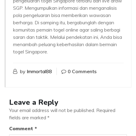
pengeluaran togel Singapore terbaru dan live draw
SGP. Mengumpulkan informasi dan menganalisis
pola pengeluaran bisa memberikan wawasan
berharga. Di samping itu, bergabunglah dengan
komunitas pemain togel online agar saling berbagi
saran dan taktik. Melalui pendekatan ini, Anda bisa
menambah peluang keberhasilan dalam bermain
togel Singapore.
by
Immortal88
0 Comments
Leave a Reply
Your email address will not be published.
Required
fields are marked
*
Comment
*