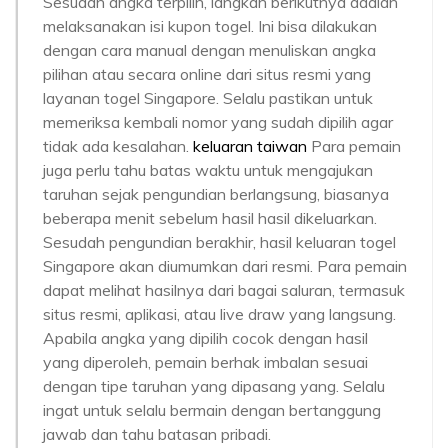
Sesudah angka terpilih, langkah berikutnya adalah
melaksanakan isi kupon togel. Ini bisa dilakukan
dengan cara manual dengan menuliskan angka
pilihan atau secara online dari situs resmi yang
layanan togel Singapore. Selalu pastikan untuk
memeriksa kembali nomor yang sudah dipilih agar
tidak ada kesalahan.
keluaran taiwan
Para pemain
juga perlu tahu batas waktu untuk mengajukan
taruhan sejak pengundian berlangsung, biasanya
beberapa menit sebelum hasil hasil dikeluarkan.
Sesudah pengundian berakhir, hasil keluaran togel
Singapore akan diumumkan dari resmi. Para pemain
dapat melihat hasilnya dari bagai saluran, termasuk
situs resmi, aplikasi, atau live draw yang langsung.
Apabila angka yang dipilih cocok dengan hasil
yang diperoleh, pemain berhak imbalan sesuai
dengan tipe taruhan yang dipasang yang. Selalu
ingat untuk selalu bermain dengan bertanggung
jawab dan tahu batasan pribadi.