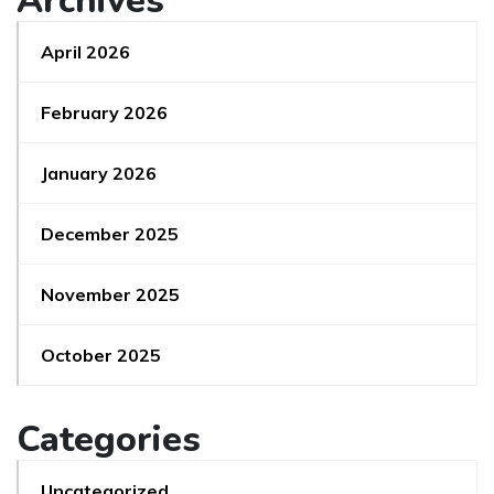
Archives
April 2026
February 2026
January 2026
December 2025
November 2025
October 2025
Categories
Uncategorized